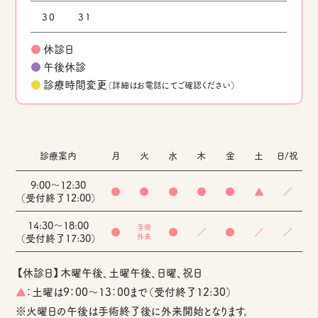
30
31
●
休診日
●
午後休診
●
診療時間変更
（詳細はお電話にてご確認ください）
診療案内
月
火
水
木
金
土
日/祝
9:00～12:30
●
●
●
●
●
▲
／
（受付終了12:00）
14:30～18:00
手術
●
●
／
●
／
／
（受付終了17:30）
外来
【休診日】木曜午後、土曜午後、日曜、祝日
▲
：土曜は9：00～13：00まで（受付終了12:30）
※火曜日の午後は手術終了後に外来開始となります。