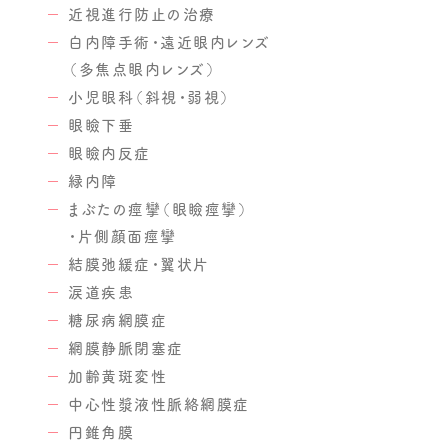
近視進行防止の治療
白内障手術・遠近眼内レンズ
（多焦点眼内レンズ）
小児眼科（斜視・弱視）
眼瞼下垂
眼瞼内反症
緑内障
まぶたの痙攣（眼瞼痙攣）
・片側顔面痙攣
結膜弛緩症・翼状片
涙道疾患
糖尿病網膜症
網膜静脈閉塞症
加齢黄斑変性
中心性漿液性脈絡網膜症
円錐角膜