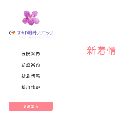
医院案内
診察対象となる症
お知らせ
診療案内
症状別お悩み
ブログ
院長・非常勤スタ
近視進行防止の
設備紹介
白内障手術・遠
新着
（多焦点眼内レン
医院案内
小児眼科（斜視・
診療案内
眼瞼下垂
眼瞼内反症
新着情報
緑内障
採用情報
まぶたの痙攣（眼
・片側顔面痙攣
結膜弛緩症・翼
診療案内
涙道疾患