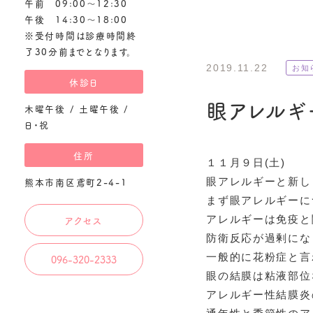
午前 09:00～12:30
糖尿病網膜症
午後 14:30～18:00
※受付時間は診療時間終
網膜静脈閉塞症
了30分前までとなります。
加齢黄斑変性
2019.11.22
お知
休診日
中心性漿液性脈
眼アレルギ
円錐角膜
木曜午後 / 土曜午後 /
日・祝
ドライアイ
メガネ・コンタクト
住所
１１月９日(土)
熊本市南区鳶町2-4-1
眼アレルギーと新し
まず眼アレルギーに
アクセス
アレルギーは免疫と
防衛反応が過剰にな
一般的に花粉症と言
096-320-2333
眼の結膜は粘液部位
アレルギー性結膜炎