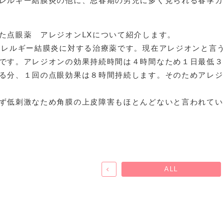
レルギー結膜炎の他に、思春期の男児に多く見られる春季
た点眼薬 アレジオンLXについて紹介します。
アレルギー結膜炎に対する治療薬です。現在アレジオンと言
です。アレジオンの効果持続時間は４時間なため１日最低３
る分、１回の点眼効果は８時間持続します。そのためアレジ
ず低刺激なため角膜の上皮障害もほとんどないと言われて
ALL