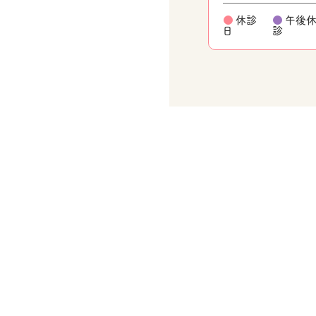
●
休診
●
午後
日
診