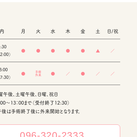
内
月
火
水
木
金
土
日/祝
:30
●
●
●
●
●
▲
／
:00）
8:00
手術
●
●
／
●
／
／
外来
:30）
曜午後、土曜午後、日曜、祝日
00～13：00まで（受付終了12:30）
後は手術終了後に外来開始となります。
096-320-2333