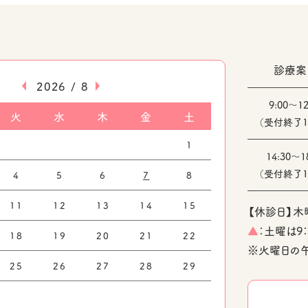
診療案
«
»
2026 / 8
9:00～12
火
水
木
金
土
（受付終了12
1
14:30～1
（受付終了17
4
5
6
7
8
11
12
13
14
15
【休診日】木
▲
：土曜は9：
18
19
20
21
22
※火曜日の午
25
26
27
28
29