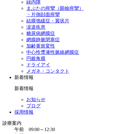
緑内障
まぶたの痙攣（眼瞼痙攣）
・片側顔面痙攣
結膜弛緩症・翼状片
涙道疾患
糖尿病網膜症
網膜静脈閉塞症
加齢黄斑変性
中心性漿液性脈絡網膜症
円錐角膜
ドライアイ
メガネ・コンタクト
新着情報
新着情報
お知らせ
ブログ
採用情報
診療案内
午前 09:00～12:30