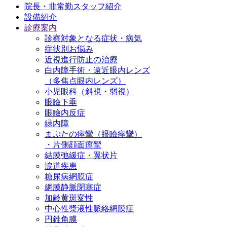
院長・非常勤スタッフ紹介
設備紹介
診療案内
診察対象となる症状・病気
症状別お悩み
近視進行防止の治療
白内障手術・遠近眼内レンズ
（多焦点眼内レンズ）
小児眼科（斜視・弱視）
眼瞼下垂
眼瞼内反症
緑内障
まぶたの痙攣（眼瞼痙攣）
・片側顔面痙攣
結膜弛緩症・翼状片
涙道疾患
糖尿病網膜症
網膜静脈閉塞症
加齢黄斑変性
中心性漿液性脈絡網膜症
円錐角膜