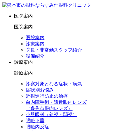
医院案内
医院案内
医院案内
診療案内
院長・非常勤スタッフ紹介
設備紹介
診療案内
診療案内
診察対象となる症状・病気
症状別お悩み
近視進行防止の治療
白内障手術・遠近眼内レンズ
（多焦点眼内レンズ）
小児眼科（斜視・弱視）
眼瞼下垂
眼瞼内反症