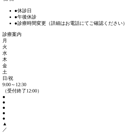
●
休診日
●
午後休診
●
診療時間変更
（詳細はお電話にてご確認ください）
診療案内
月
火
水
木
金
土
日/祝
9:00～12:30
（受付終了12:00）
●
●
●
●
●
▲
／