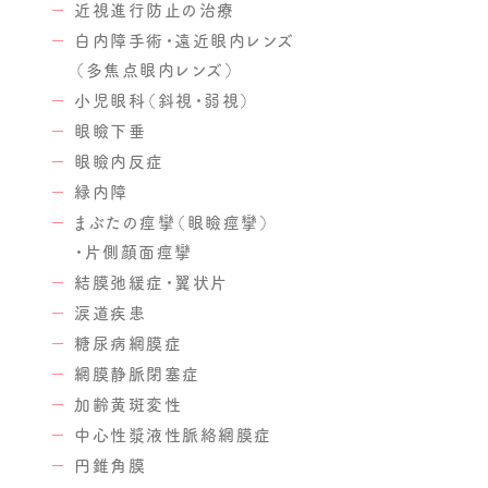
近視進行防止の治療
白内障手術・遠近眼内レンズ
（多焦点眼内レンズ）
小児眼科（斜視・弱視）
眼瞼下垂
眼瞼内反症
緑内障
まぶたの痙攣（眼瞼痙攣）
・片側顔面痙攣
結膜弛緩症・翼状片
涙道疾患
糖尿病網膜症
網膜静脈閉塞症
加齢黄斑変性
中心性漿液性脈絡網膜症
円錐角膜