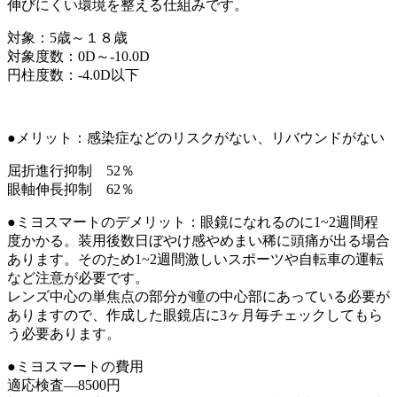
伸びにくい環境を整える仕組みです。
対象：5歳～１８歳
対象度数：0D～-10.0D
円柱度数：-4.0D以下
●メリット：感染症などのリスクがない、リバウンドがない
屈折進行抑制 52％
眼軸伸長抑制 62％
●ミヨスマートのデメリット：眼鏡になれるのに1~2週間程
度かかる。装用後数日ぼやけ感やめまい稀に頭痛が出る場合
あります。そのため1~2週間激しいスポーツや自転車の運転
など注意が必要です。
レンズ中心の単焦点の部分が瞳の中心部にあっている必要が
ありますので、作成した眼鏡店に3ヶ月毎チェックしてもら
う必要あります。
●ミヨスマートの費用
適応検査―8500円