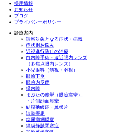
採用情報
お知らせ
ブログ
プライバシーポリシー
診療案内
診察対象となる症状・病気
症状別お悩み
近視進行防止の治療
白内障手術・遠近眼内レンズ
（多焦点眼内レンズ）
小児眼科（斜視・弱視）
眼瞼下垂
眼瞼内反症
緑内障
まぶたの痙攣（眼瞼痙攣）
・片側顔面痙攣
結膜弛緩症・翼状片
涙道疾患
糖尿病網膜症
網膜静脈閉塞症
加齢黄斑変性