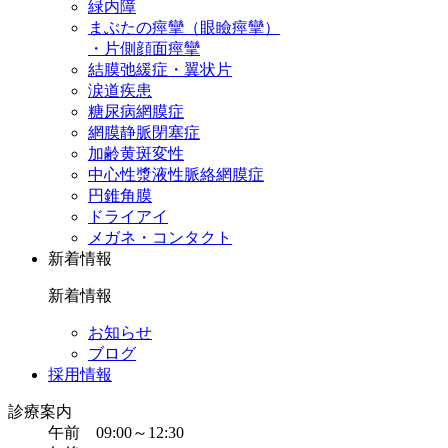
緑内障
まぶたの痙攣（眼瞼痙攣）
・片側顔面痙攣
結膜弛緩症・翼状片
涙道疾患
糖尿病網膜症
網膜静脈閉塞症
加齢黄斑変性
中心性漿液性脈絡網膜症
円錐角膜
ドライアイ
メガネ・コンタクト
新着情報
新着情報
お知らせ
ブログ
採用情報
診療案内
午前 09:00～12:30