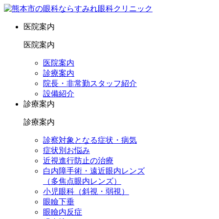
医院案内
医院案内
医院案内
診療案内
院長・非常勤スタッフ紹介
設備紹介
診療案内
診療案内
診察対象となる症状・病気
症状別お悩み
近視進行防止の治療
白内障手術・遠近眼内レンズ
（多焦点眼内レンズ）
小児眼科（斜視・弱視）
眼瞼下垂
眼瞼内反症