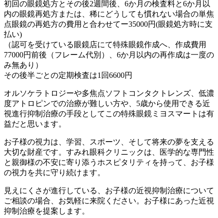
初回の眼鏡処方とその後2週間後、6か月の検査料と6か月以
内の眼鏡再処方または、稀にどうしても慣れない場合の単焦
点眼鏡の再処方の費用と合わせてー35000円(眼鏡処方時に支
払い)
（認可を受けている眼鏡店にて特殊眼鏡作成へ、作成費用
77000円前後（フレーム代別）、6か月以内の再作成は一度の
み無あり）
その後半ごとの定期検査は1回6600円
オルソケラトロジーや多焦点ソフトコンタクトレンズ、低濃
度アトロピンでの治療が難しい方や、5歳から使用できる近
視進行抑制治療の手段としてこの特殊眼鏡ミヨスマートは有
益だと思います。
お子様の視力は、学習、スポーツ、そして将来の夢を支える
大切な財産です。すみれ眼科クリニックは、医学的な専門性
と親御様の不安に寄り添うホスピタリティを持って、お子様
の視力を共に守り続けます。
見えにくさが進行している、お子様の近視抑制治療について
ご相談の場合、お気軽に来院ください。お子様にあった近視
抑制治療を提案します。