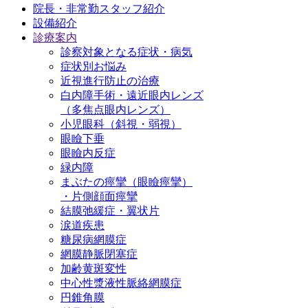
院長・非常勤スタッフ紹介
設備紹介
診療案内
診察対象となる症状・病気
症状別お悩み
近視進行防止の治療
白内障手術・遠近眼内レンズ
（多焦点眼内レンズ）
小児眼科（斜視・弱視）
眼瞼下垂
眼瞼内反症
緑内障
まぶたの痙攣（眼瞼痙攣）
・片側顔面痙攣
結膜弛緩症・翼状片
涙道疾患
糖尿病網膜症
網膜静脈閉塞症
加齢黄斑変性
中心性漿液性脈絡網膜症
円錐角膜